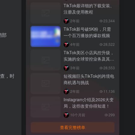
TikTok最详细的下载安装、
注册及使用教程
2年前
23,344
TikTok新号破5K粉，只需
销部
一个百万播放的爆款视频
4年前
28,522
TikTok美区小店风控升级，
实施的全球管控业务及其要
求解读
3年前
28,553
探查，时
短视频巨头TikTok的跨境电
商机遇与挑战
2年前
11,136
Instagram介绍及2026大变
局，这些改变你得知道！
10个月前
299
查看完整榜单