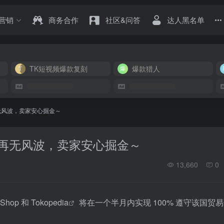
营销
商务合作
社区&问答
达人黑名单
TK短视频爆款复刻
爆款猎人
合并再无风波，卖家安心掘金～
a的合并再无风波，卖家安心掘金～
13,660
0
Shop 和
Tokopedia
将在一个半月内实现 100% 遵守该国贸