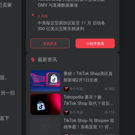
 万卖家
GMV 与直播数据暴涨
3 月前
中美敲定贸易协议延至 11 月 启动各
300 亿美元互降关税谈判
3 月前
查看更多
小程序查看
TikTok Shop 上线 “三日达” 标签 履约
快、转化高、曝光多
最新资讯
3 月前
AI 购物代理化趋势明显 30% 美国消费
重磅！TikTok Shop美区直
者接受 AI 代下单
一提。
邮新规2月1日生效
3 月前
6个月前
362
于另一巨
TikTok Shop 爱尔兰全面开放入驻 本土
Tokopedia 要关？被
品牌可零门槛开店
TikTok Shop 取代？背后真
相大揭秘！
3 月前
6个月前
115
音乐节降噪耳塞风靡欧美 DTC 品牌单日
一直下
TikTok Shop 与 Shopee 双
营收突破 200 万元
雄争霸！东南亚双 11 背后
的内容电商新战局
3 月前