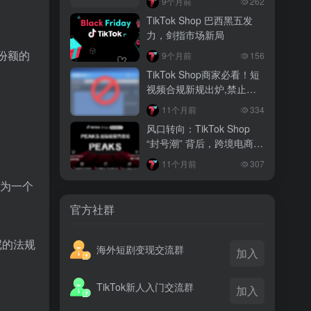
9个月前
262
越南监管出手核查Shopee、TikTok
TikTok Shop 巴西黑五发
Shop涨价行为，佣金调整遭调查
力，剑指市场新局
3 月前
场份额的
9个月前
156
TikTok Shop 印尼推出出海项目 助力本
TikTok Shop商家必看！短
土品牌开拓东南亚市场
视频合规新规出炉,禁止发
布分段分层视频及AB帧
3 月前
11个月前
334
TikTok Shop 英美周榜出炉 美妆家居成
风口转向：TikTok Shop
两大热销主力
“封号潮” 背后，跨境电商何
去何从
11个月前
307
起成为一个
官方社群
印尼的法规
海外短剧变现交流群
加入
TikTok新人入门交流群
加入