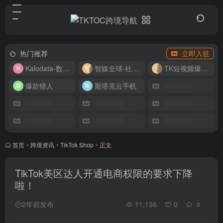
热门推荐
立即入驻
Kalodata-数据分析平台
智媒全球-社媒管理平台
TK短视频爆款复刻
爆款猎人
斯塔克云手机
首页
•
跨境资讯
•
TikTok Shop
•
正文
TikTok美区达人开通电商权限的要求下降
啦！
2年前发布
11,136
0
0