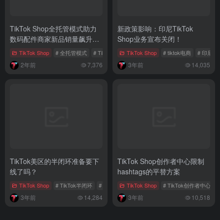
TikTok Shop全托管模式助力
新政策影响：印尼TikTok
数码配件商家新品销量飙升破
Shop业务宣布关闭！
3万
TikTok Shop
# 全托管模式
# TikTok Shop全托管模式
TikTok Shop
# 电商服务模式
# tiktok电商
# 印尼新
2年前
7,376
3年前
14,035
TikTok美区的半闭环准备要下
TikTok Shop创作者中心限制
线了吗？
hashtags的平替方案
TikTok Shop
# TikTok半闭环
# 美区半闭环
TikTok Shop
# 半闭环模式
# TikTok创作者中心
#
3年前
14,284
3年前
10,518