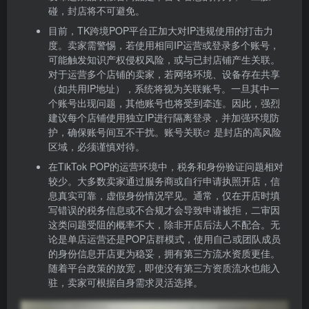
碰，封店将不可避免。
目前，TK跨境POP平台正加大对IP违规使用的打击力
度。卖家需警惕，若使用相同IP运营或登录多个账号，
可能触发知识产权侵权风险，或与已封店铺产生关联。
对于运营多个店铺的卖家，若网络环境、设备存在共享
（如共用IP地址），系统将视为关联账号。一旦其中一
个账号出现问题，其他账号也将受到牵连。因此，强烈
建议每个店铺使用独立IP进行隔离登录，并加强环境防
护，确保账号间互不干扰。
账号关联
是封店的高风险
区域，必须谨慎对待。
在TikTok POP的运营环境中，税务和身份验证问题相对
较少。大多数卖家通过服务商或自行申请执照开店，信
息真实可靠，虚假身份情况罕见。通常，仅在开店时填
写错误的税务信息或不合规才会导致申请被拒，二审因
这类问题受阻的概率不大，除非开店后法人不配合。无
论是单店运营还是POP店群模式，使用自己或团队成员
的身份信息开店更为稳妥，拥有第三方流水资质更佳。
随着平台政策的放宽，即使没有第三方资质流水也能入
驻，卖家可根据自身需求灵活选择。