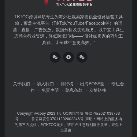
TKTOC跨境导航​专注为海外社媒卖家提供全链路运营工具
箱，覆盖主流平台（TikTok/YouTube/Facebook等）​的运
营、直播、广告投放、数据分析及变现服务。以中立工具生
态整合行业资源，降低跨境门槛——“做社媒卖家的万能工
具箱，让全球生意更高效。”
关于我们
加入我们
排行榜
出海BOSS圈
专栏合
作
免责声明
隐私条款
友情链接
Copyright @copy 2023
TKTOC跨境导航
鲁ICP备2021038738
号-1
鲁公网安备37011202002346号
声明：网站上的服务均
为第三方提供，与TKTOC无关。请用户注意甄别服务质量，避免上
当受骗！