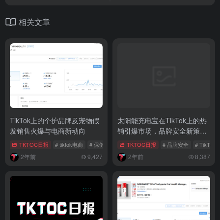
相关文章
TikTok上的个护品牌及宠物假
太阳能充电宝在TikTok上的热
发销售火爆与电商新动向
销引爆市场，品牌安全新策略
及全球市场动态
TKTOC日报
# tiktok电商
# 保健品市场
TKTOC日报
# 宠物假发
# 品牌安全
# TikTok
2年前
9,427
2年前
8,387