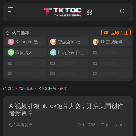
热门推荐
立即入驻
Kalodata-数据分析平台
智媒全球-社媒管理平台
TK短视频爆款复刻
爆款猎人
斯塔克云手机
首页
•
跨境资讯
•
TKTOC日报
•
正文
AI视频引领TikTok短片大赛，开启美国创作
者新篇章
2年前发布
11,793
0
0