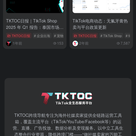
TKTOC日报｜TikTok Shop
TikTok电商动态：无氟牙膏热
2025 年 Q1 报告：泰国市场一
卖与平台政策更新
骑绝尘
TKTOC日报
# 企业出海
# 宠物产品
# 外贸优品中华行
TKTOC日报
# TikTok Shop
# tik
1年前
153
2年前
7,587
TKTOC跨境导航​专注为海外社媒卖家提供全链路运营工具
箱，覆盖主流平台（TikTok/YouTube/Facebook等）​的运
营、直播、广告投放、数据分析及变现服务。以中立工具生
态整合行业资源，降低跨境门槛——“做社媒卖家的万能工