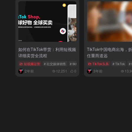
如何在TikTok带货：利用短视频
TikTok中国电商出海，
详细卖货全流程
任重而道远
短视频运营
# 社交媒体销售
# tiktok卖货
# tiktok电商
TikTok头条
# TikTok
#
2年前
12,251
0
3年前
13,9