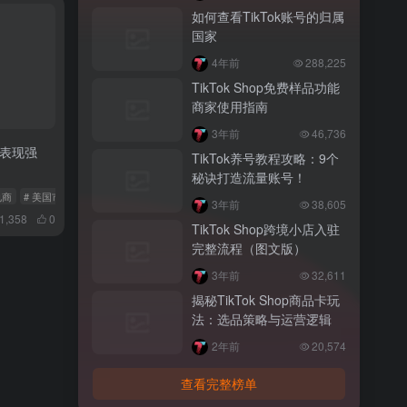
如何查看TikTok账号的归属
国家
4年前
288,225
TikTok Shop免费样品功能
商家使用指南
3年前
46,736
市场表现强
TikTok养号教程攻略：9个
秘诀打造流量账号！
k电商
# 美国市场
# 东南亚电商
3年前
38,605
1,358
0
TikTok Shop跨境小店入驻
完整流程（图文版）
3年前
32,611
揭秘TikTok Shop商品卡玩
法：选品策略与运营逻辑
2年前
20,574
查看完整榜单