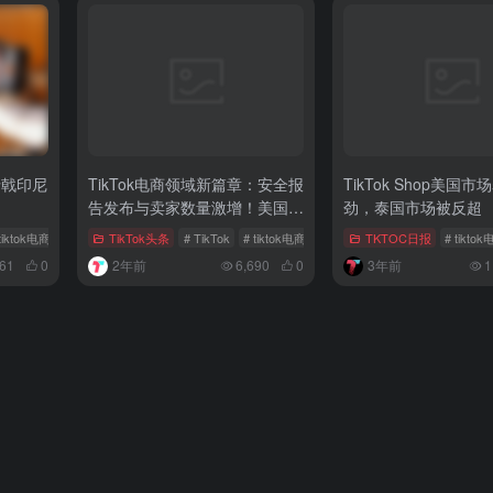
折戟印尼
TikTok电商领域新篇章：安全报
TikTok Shop美国
告发布与卖家数量激增！美国卖
劲，泰国市场被反超
家数量突破50万！
 tiktok电商
# 电商出海
TikTok头条
# TikTok
# tiktok电商
# TikTok美区
TKTOC日报
# tikto
61
0
2年前
6,690
0
3年前
1