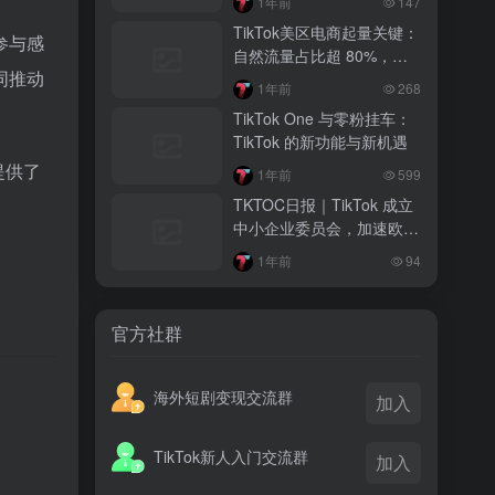
1年前
147
越南监管出手核查Shopee、TikTok
TikTok美区电商起量关键：
Shop涨价行为，佣金调整遭调查
参与感
自然流量占比超 80%，优
同推动
质内容仍是破局核心
3 月前
1年前
268
TikTok Shop 印尼推出出海项目 助力本
TikTok One 与零粉挂车：
土品牌开拓东南亚市场
TikTok 的新功能与新机遇
3 月前
提供了
1年前
599
TikTok Shop 英美周榜出炉 美妆家居成
TKTOC日报｜TikTok 成立
两大热销主力
中小企业委员会，加速欧洲
市场扩张
1年前
94
官方社群
。
海外短剧变现交流群
加入
TikTok新人入门交流群
加入