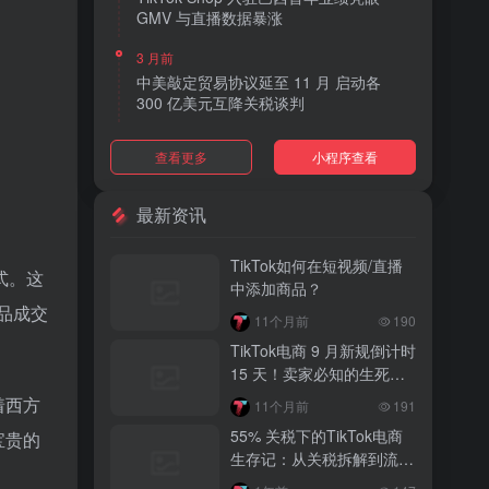
GMV 与直播数据暴涨
3 月前
中美敲定贸易协议延至 11 月 启动各
300 亿美元互降关税谈判
3 月前
查看更多
小程序查看
TikTok Shop 上线 “三日达” 标签 履约
快、转化高、曝光多
最新资讯
3 月前
AI 购物代理化趋势明显 30% 美国消费
TikTok如何在短视频/直播
者接受 AI 代下单
式。这
中添加商品？
品成交
3 月前
11个月前
190
TikTok Shop 爱尔兰全面开放入驻 本土
TikTok电商 9 月新规倒计时
品牌可零门槛开店
15 天！卖家必知的生死线
与自救指南
3 月前
着西方
11个月前
191
音乐节降噪耳塞风靡欧美 DTC 品牌单日
55% 关税下的TikTok电商
宝贵的
营收突破 200 万元
生存记：从关税拆解到流量
突围的实战反思
3 月前