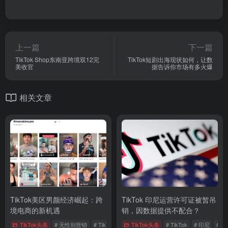
上一篇
下一篇
TikTok Shop东南亚跨境双12完
TikTok短剧出海现状如何，让数
美收官
据告诉你市场有多火爆
相关文章
TikTok美区男颜经济崛起：跨
TikTok 印尼运营许可证被暂吊
境电商的新机遇
销，因数据提供不配合？
TikTok头条
# 无性别营销
# TikTok
# 亚马逊
TikTok头条
# TikTok
# 印尼
# 