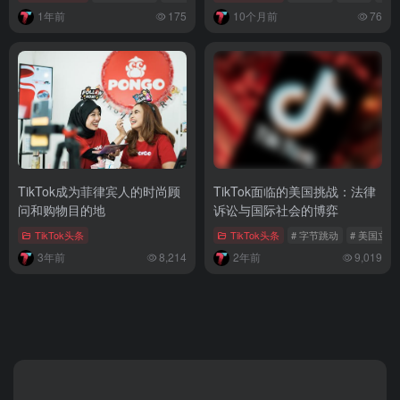
1年前
175
10个月前
76
TikTok成为菲律宾人的时尚顾
TikTok面临的美国挑战：法律
问和购物目的地
诉讼与国际社会的博弈
TikTok头条
TikTok头条
# 字节跳动
# 美国立法
3年前
8,214
2年前
9,019