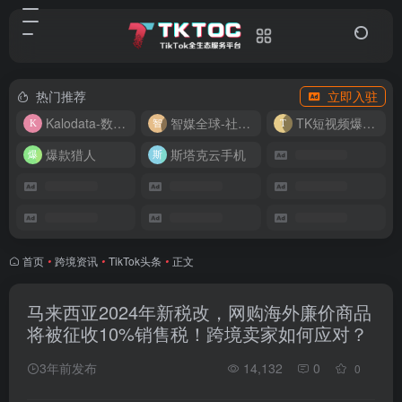
热门推荐
立即入驻
Kalodata-数据分析平台
智媒全球-社媒管理平台
TK短视频爆款复刻
爆款猎人
斯塔克云手机
首页
•
跨境资讯
•
TikTok头条
•
正文
马来西亚2024年新税改，网购海外廉价商品
将被征收10%销售税！跨境卖家如何应对？
3年前发布
14,132
0
0