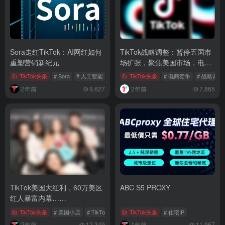
Sora走红TikTok：AI网红如何
TikTok战略调整：暂停五国市
重塑营销新纪元
场扩张，聚焦美国市场，电商
竞争加剧
TikTok头条
# Sora
# 人工智能
# AI网红
TikTok头条
# 电商竞争
# 战略调整
2年前
9,627
2年前
7,865
TikTok美国大红利，60万美区
ABC S5 PROXY
红人暴富内幕……
TikTok头条
# 美国小店
# TikTok达人
# TikTok美区电商
TikTok头条
# 住宅IP
2年前
12,349
1年前
11,967