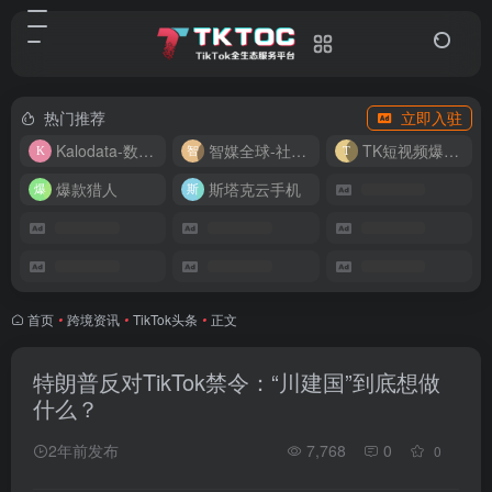
热门推荐
立即入驻
Kalodata-数据分析平台
智媒全球-社媒管理平台
TK短视频爆款复刻
爆款猎人
斯塔克云手机
首页
•
跨境资讯
•
TikTok头条
•
正文
特朗普反对TikTok禁令：“川建国”到底想做
什么？
2年前发布
7,768
0
0