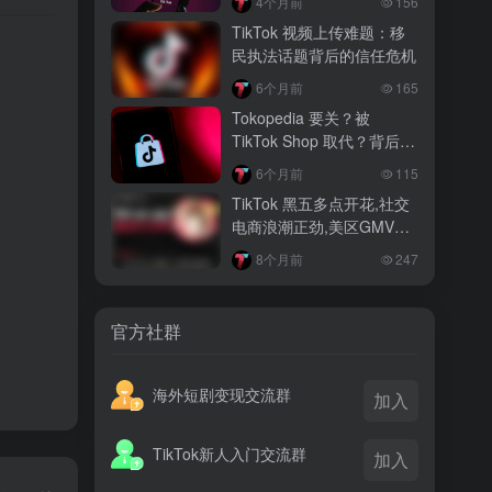
4个月前
156
越南监管出手核查Shopee、TikTok
TikTok 视频上传难题：移
Shop涨价行为，佣金调整遭调查
。
民执法话题背后的信任危机
3 月前
6个月前
165
TikTok Shop 印尼推出出海项目 助力本
Tokopedia 要关？被
土品牌开拓东南亚市场
TikTok Shop 取代？背后真
相大揭秘！
3 月前
6个月前
115
TikTok Shop 英美周榜出炉 美妆家居成
TikTok 黑五多点开花,社交
两大热销主力
电商浪潮正劲,美区GMV突
破35亿
8个月前
247
官方社群
海外短剧变现交流群
加入
TikTok新人入门交流群
加入