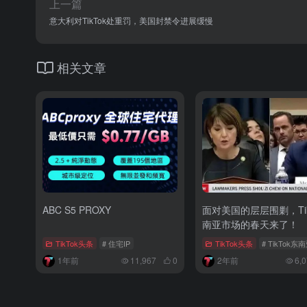
上一篇
意大利对TikTok处重罚，美国封禁令进展缓慢
相关文章
ABC S5 PROXY
面对美国的层层围剿，Tik
南亚市场的春天来了！
TikTok头条
# 住宅IP
TikTok头条
# TikTok
1年前
11,967
0
2年前
6,