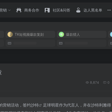
营销
商务合作
社区&问答
达人黑名单
TK短视频爆款复刻
爆款猎人
章
8,874
0
的营销活动，签约
沙特
足球明星作为代言人，并在沙特利雅得