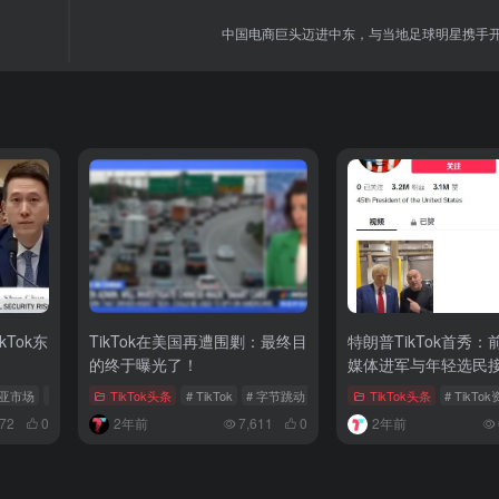
中国电商巨头迈进中东，与当地足球明星携手
Tok东
TikTok在美国再遭围剿：最终目
特朗普TikTok首秀
的终于曝光了！
媒体进军与年轻选民
东南亚市场
# TikTok本土化运营
TikTok头条
# TikTok
# 字节跳动
# 张一鸣
TikTok头条
# TikTo
072
0
2年前
7,611
0
2年前