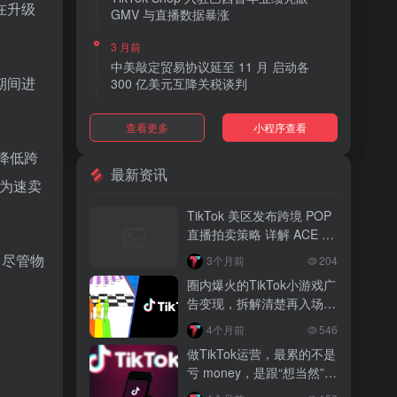
在升级
GMV 与直播数据暴涨
3 月前
中美敲定贸易协议延至 11 月 启动各
期间进
300 亿美元互降关税谈判
3 月前
查看更多
小程序查看
TikTok Shop 上线 “三日达” 标签 履约
快、转化高、曝光多
降低跨
最新资讯
成为速卖
3 月前
AI 购物代理化趋势明显 30% 美国消费
TikTok 美区发布跨境 POP
者接受 AI 代下单
直播拍卖策略 详解 ACE 选
品与三大拍卖机制
3 月前
。尽管物
3个月前
204
TikTok Shop 爱尔兰全面开放入驻 本土
圈内爆火的TikTok小游戏广
品牌可零门槛开店
告变现，拆解清楚再入场，
别盲目跟风
3 月前
4个月前
546
音乐节降噪耳塞风靡欧美 DTC 品牌单日
做TikTok运营，最累的不是
营收突破 200 万元
亏 money，是跟“想当然”的
人废话
3 月前