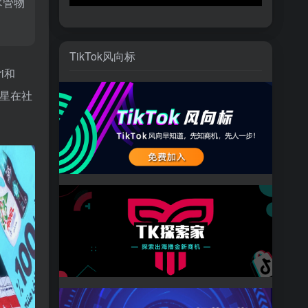
尽管物
TikTok风向标
i和
明星在社