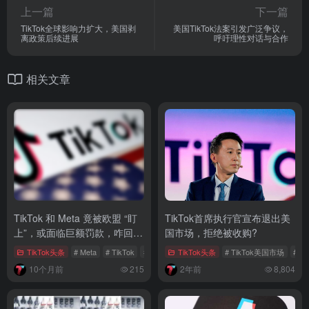
上一篇
下一篇
TikTok全球影响力扩大，美国剥
美国TikTok法案引发广泛争议，
离政策后续进展
呼吁理性对话与合作
相关文章
TikTok 和 Meta 竟被欧盟 “盯
TikTok首席执行官宣布退出美
上”，或面临巨额罚款，咋回
国市场，拒绝被收购?
事？
TikTok头条
# Meta
# TikTok
# 欧盟
TikTok头条
# TikTok美国市场
# T
10个月前
215
2年前
8,804