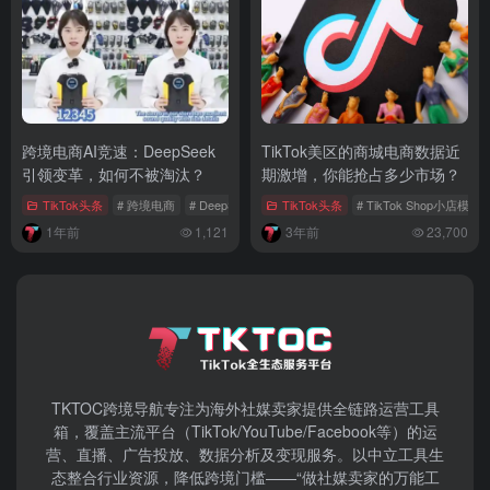
跨境电商AI竞速：DeepSeek
TikTok美区的商城电商数据近
引领变革，如何不被淘汰？
期激增，你能抢占多少市场？
TikTok头条
# 跨境电商
# DeepSeek
# AI应用
TikTok头条
# TikTok Shop小店模式
1年前
1,121
3年前
23,700
TKTOC跨境导航​专注为海外社媒卖家提供全链路运营工具
箱，覆盖主流平台（TikTok/YouTube/Facebook等）​的运
营、直播、广告投放、数据分析及变现服务。以中立工具生
态整合行业资源，降低跨境门槛——“做社媒卖家的万能工