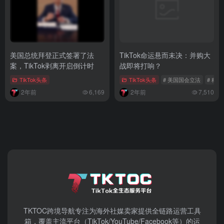
美国总统拜登正式签署了法
TikTok命运悬而未决：并购大
案，TikTok剥离开启倒计时
战即将打响？
TikTok头条
TikTok头条
# 美国国会立法
# 科
2年前
6,169
2年前
7,510
TKTOC跨境导航​专注为海外社媒卖家提供全链路运营工具
箱，覆盖主流平台（TikTok/YouTube/Facebook等）​的运