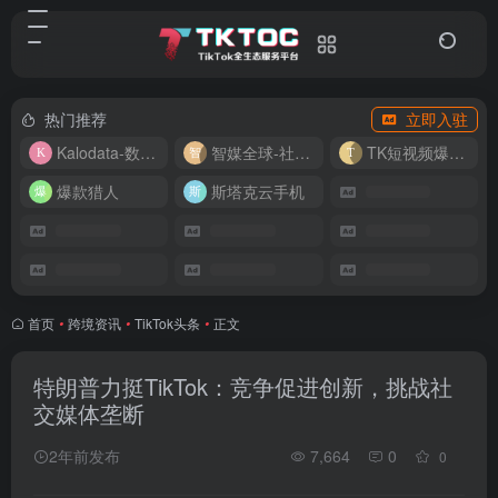
热门推荐
立即入驻
Kalodata-数据分析平台
智媒全球-社媒管理平台
TK短视频爆款复刻
爆款猎人
斯塔克云手机
首页
•
跨境资讯
•
TikTok头条
•
正文
特朗普力挺TikTok：竞争促进创新，挑战社
交媒体垄断
2年前发布
7,664
0
0