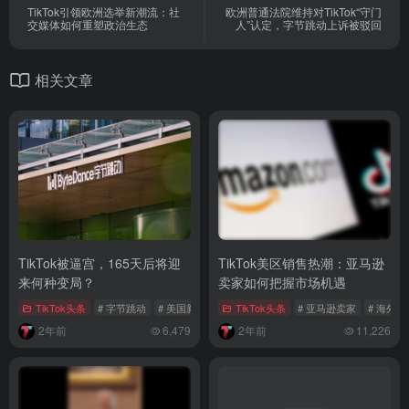
TikTok引领欧洲选举新潮流：社
欧洲普通法院维持对TikTok“守门
交媒体如何重塑政治生态
人”认定，字节跳动上诉被驳回
相关文章
TikTok被逼宫，165天后将迎
TikTok美区销售热潮：亚马逊
来何种变局？
卖家如何把握市场机遇
TikTok头条
# 字节跳动
# 美国新法案
# TikTok被逼宫
TikTok头条
# 亚马逊卖家
# 海外仓
2年前
6,479
2年前
11,226