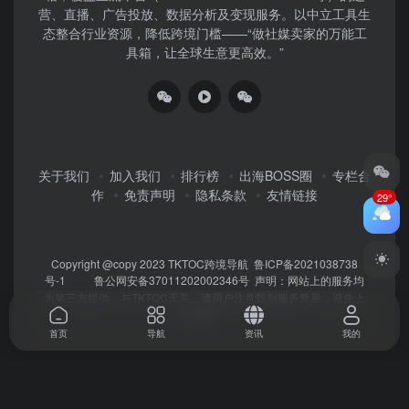
营、直播、广告投放、数据分析及变现服务。以中立工具生
态整合行业资源，降低跨境门槛——“做社媒卖家的万能工
具箱，让全球生意更高效。”
关于我们
加入我们
排行榜
出海BOSS圈
专栏合
作
免责声明
隐私条款
友情链接
29°
Copyright @copy 2023
TKTOC跨境导航
鲁ICP备2021038738
号-1
鲁公网安备37011202002346号
声明：网站上的服务均
为第三方提供，与TKTOC无关。请用户注意甄别服务质量，避免上
当受骗！
首页
导航
资讯
我的