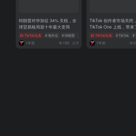
特朗普对华加征 34% 关税，全
TikTok 创作者市场关闭
球贸易格局迎十年最大变局
TikTok One 上线，带
么？
TikTok头条
# 海外仓
# 特朗普
# 中美贸易战
TikTok头条
# TikTok
# 
1年前
156
0
1年前
2