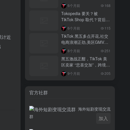
3 月前
6个月前
168
越南监管出手核查Shopee、TikTok
Tokopedia 要关？被
Shop涨价行为，佣金调整遭调查
TikTok Shop 取代？背后真
相大揭秘！
3 月前
6个月前
115
TikTok Shop 印尼推出出海项目 助力本
TikTok 黑五多点开花,社交
累计近
土品牌开拓东南亚市场
电商浪潮正劲,美区GMV突
出
破35亿
3 月前
8个月前
251
TikTok Shop 英美周榜出炉 美妆家居成
黑五激战正酣，TikTok 美
两大热销主力
区卖家 “悲喜交加”，跨境电
商路在何方？
9个月前
205
官方社群
海外短剧变现交流
群
加入
。