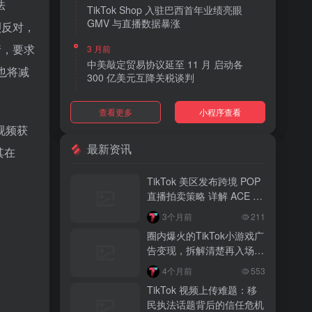
法
TikTok Shop 入驻巴西首年业绩亮眼
GMV 与直播数据暴涨
烈反对，
请，要求
3 月前
中美敲定贸易协议延至 11 月 启动各
也将减
300 亿美元互降关税谈判
3 月前
查看更多
小程序查看
TikTok Shop 上线 “三日达” 标签 履约
视频获
快、转化高、曝光多
最新资讯
其在
3 月前
AI 购物代理化趋势明显 30% 美国消费
TikTok 美区发布跨境 POP
者接受 AI 代下单
直播拍卖策略 详解 ACE 选
品与三大拍卖机制
3 月前
3个月前
211
TikTok Shop 爱尔兰全面开放入驻 本土
圈内爆火的TikTok小游戏广
品牌可零门槛开店
告变现，拆解清楚再入场，
别盲目跟风
3 月前
4个月前
553
音乐节降噪耳塞风靡欧美 DTC 品牌单日
TikTok 视频上传难题：移
营收突破 200 万元
民执法话题背后的信任危机