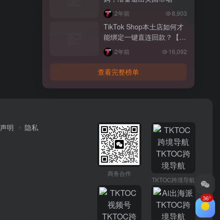
2年前
8,903
TikTok Shop本土店如何才
能绑定一键直连回款？【图
文教程】
2年前
16,092
查看完整榜单
声明
隐私
商务合作
TKTOC跨境导航
36°