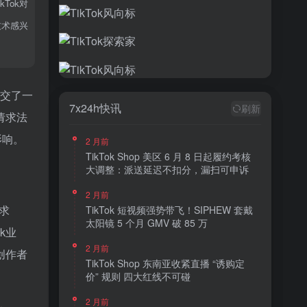
Tok对
技术感兴
提交了一
7x24h快讯
刷新
请求法
影响。
2 月前
TikTok Shop 美区 6 月 8 日起履约考核
大调整：派送延迟不扣分，漏扫可申诉
2 月前
求
TikTok 短视频强势带飞！SIPHEW 套戴
太阳镜 5 个月 GMV 破 85 万
k业
2 月前
创作者
TikTok Shop 东南亚收紧直播 “诱购定
价” 规则 四大红线不可碰
2 月前