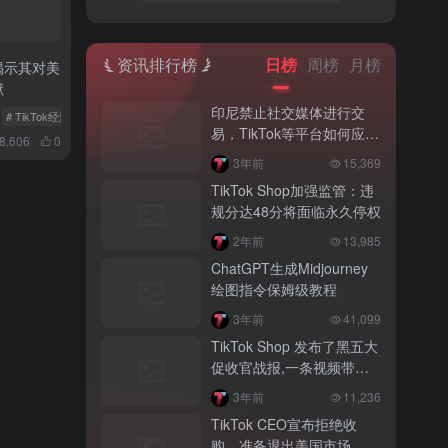
资讯排行榜
日榜
周榜
月榜
告揭示其对美
献
印尼禁止社交媒体进行交
# TikTok经济报告
# TikTok创作者
易，TikTok等平台如何应
8,606
0
对？
3年前
15,369
TikTok Shop加强监管：违
规分达48分将面临永久停权
2年前
13,985
ChatGPT生成Midjourney
绘图指令保姆级教程
3年前
41,099
TikTok Shop 发布了黑五大
促收官战报,一条视频带货
突破200万！
3年前
11,236
TikTok CEO宣布拒绝收
购，准备退出美国市场