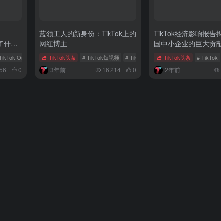
，
蓝领工人的新身份：TikTok上的
TikTok经济影响报
来了什
网红博主
国中小企业的巨大贡
TikTok One
# 创作者市场
TikTok头条
# TikTok短视频
# TikTok网红
# 网红博主
TikTok头条
# TikTok
56
0
3年前
16,214
0
2年前