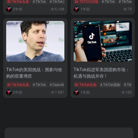
TikTok头条
# TikTok
# TikTok立场
TKTOC日报
# TikTok
# TikTok Sh
2年前
5,198
1年前
79
TikTok的美国挑战：围剿与收
TikTok拟进军美国团购市场：
购的双重博弈
机遇与挑战并存 !
TikTok头条
# TikTok
# OpenAi
# 美国市场
TikTok头条
# TikTok团购
# TikT
2年前
7,087
1年前
155