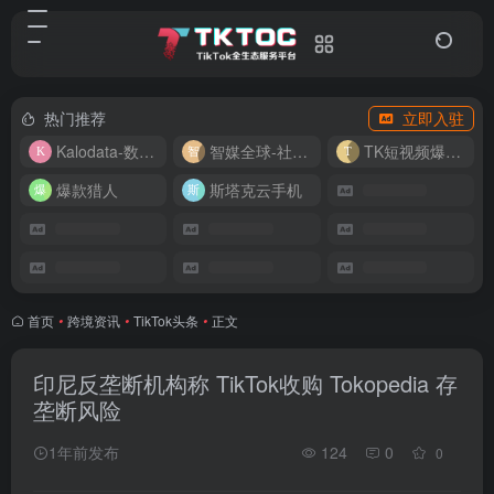
热门推荐
立即入驻
Kalodata-数据分析平台
智媒全球-社媒管理平台
TK短视频爆款复刻
爆款猎人
斯塔克云手机
首页
•
跨境资讯
•
TikTok头条
•
正文
印尼反垄断机构称 TikTok收购 Tokopedia 存
垄断风险
1年前发布
124
0
0