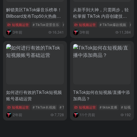
解锁美区TikTok爆音乐榜单！
从新手到大神，只需两步，轻
Billboard发布Top50火热曲目
松掌握 TikTok 内容创建技
指南
巧！
短视频运营
# TikTok背景音乐
# TiktTok爆款BGM
短视频运营
# Billboard
# TikTok爆款视频
# T
3年前
16,341
3年前
11,384
如何进行有效的TikTok短视频
TikTok如何在短视频/直播中添
账号基础运营
加商品？
短视频运营
# TikTok长视频
# TikTok账号基础运营
短视频运营
# TikTok互粉互赞
# tiktok直播
# 短视频
2年前
7,728
11个月前
192