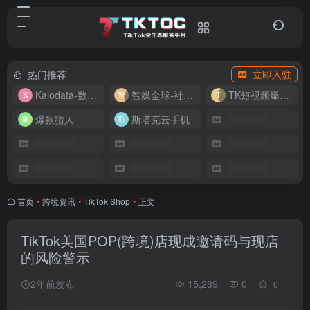
热门推荐
立即入驻
Kalodata-数据分析平台
智媒全球-社媒管理平台
TK短视频爆款复刻
爆款猎人
斯塔克云手机
首页
•
跨境资讯
•
TikTok Shop
•
正文
TikTok美国POP(跨境)店现成邀请码与现店
的风险警示
2年前发布
15,289
0
0