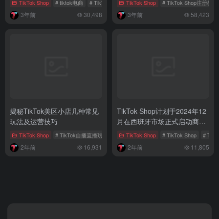
TikTok Shop
# tiktok电商
# TikTok数据分析
TikTok Shop
# Pro账户
# TikTok Shop注册教程
3年前
30,498
3年前
58,423
揭秘TikTok美区小店几种常见
TikTok Shop计划于2024年12
玩法及运营技巧
月在西班牙市场正式启动商城
业务
TikTok Shop
# TikTok自播直播玩法
# 直播带货
TikTok Shop
# 达人推广
# TikTok Shop
# Ti
2年前
16,931
2年前
11,805