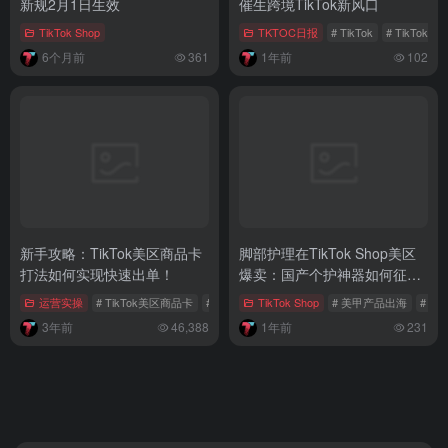
新规2月1日生效
催生跨境TikTok新风口
TikTok Shop
TKTOC日报
# TikTok
# TikTok Sh
6个月前
361
1年前
102
新手攻略：TikTok美区商品卡
脚部护理在TikTok Shop美区
打法如何实现快速出单！
爆卖：国产个护神器如何征服
海外市场？
运营实操
# TikTok美区商品卡
# TikTok美区
TikTok Shop
# 商品卡玩法
# 美甲产品出海
# Ti
3年前
46,388
1年前
231