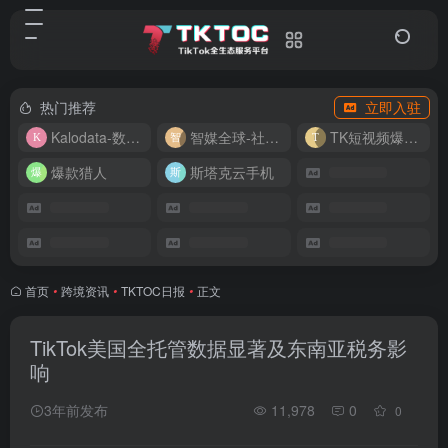
热门推荐
立即入驻
Kalodata-数据分析平台
智媒全球-社媒管理平台
TK短视频爆款复刻
爆款猎人
斯塔克云手机
首页
•
跨境资讯
•
TKTOC日报
•
正文
TikTok美国全托管数据显著及东南亚税务影
响
3年前发布
11,978
0
0