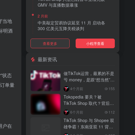
GMV 与直播数据暴涨
2 月前
守当地
中美敲定贸易协议延至 11 月 启动各
300 亿美元互降关税谈判
标明酒
2 月前
查看更多
小程序查看
TikTok Shop 上线 “三日达” 标签 履约
快、转化高、曝光多
最新资讯
2 月前
AI 购物代理化趋势明显 30% 美国消费
做TikTok运营，最累的不是
货”状态
者接受 AI 代下单
亏 money，是跟“想当然”的
的订单量
人废话
2 月前
4个月前
155
TikTok Shop 爱尔兰全面开放入驻 本土
Tokopedia 要关？被
品牌可零门槛开店
TikTok Shop 取代？背后真
相大揭秘！
2 月前
6个月前
112
音乐节降噪耳塞风靡欧美 DTC 品牌单日
TikTok Shop 与 Shopee 双
营收突破 200 万元
用户在
雄争霸！东南亚双 11 背后
的内容电商新战局
2 月前