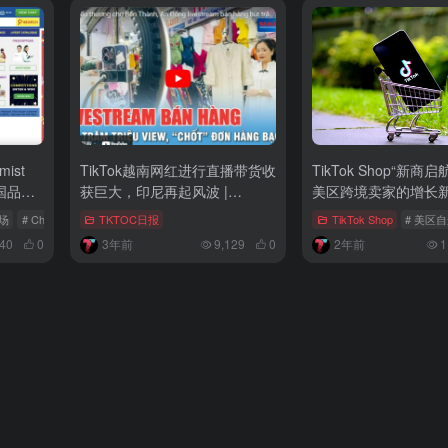
ist
TikTok越南网红进行直播带货收
TikTok Shop“新商
中国品牌
获巨大，印尼再起风波 |
美区跨境卖家的增长
TKTOC日报
场
# Chemist Warehouse
TKTOC日报
# 跨境电商
TikTok Shop
# 美区
40
0
3年前
9,129
0
2年前
1