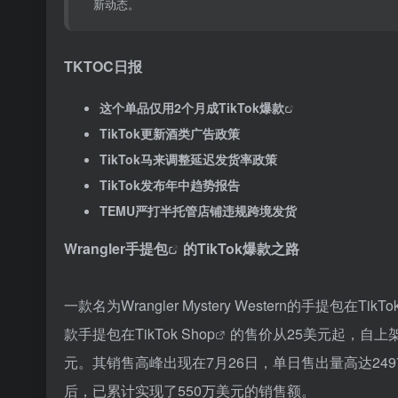
新动态。
TKTOC日报
这个单品仅用2个月成
TikTok爆款
TikTok更新酒类广告政策
TikTok马来调整延迟发货率政策
TikTok发布年中趋势报告
TEMU严打半托管店铺违规跨境发货
Wrangler手提包
的TikTok爆款之路
一款名为Wrangler Mystery Western的手
款手提包在
TikTok Shop
的售价从25美元起，自上架
元。其销售高峰出现在7月26日，单日售出量高达2497件。销售
后，已累计实现了550万美元的销售额。