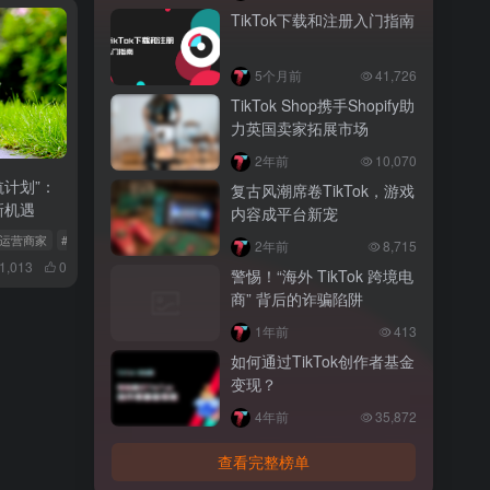
TikTok下载和注册入门指南
5个月前
41,726
TikTok Shop携手Shopify助
力英国卖家拓展市场
2年前
10,070
启航计划”：
复古风潮席卷TikTok，游戏
新机遇
内容成平台新宠
自运营商家
# 美区跨境卖家
# TikTok Shop全球电商
2年前
8,715
1,013
0
警惕！“海外 TikTok 跨境电
商” 背后的诈骗陷阱
1年前
413
如何通过TikTok创作者基金
变现？
4年前
35,872
查看完整榜单