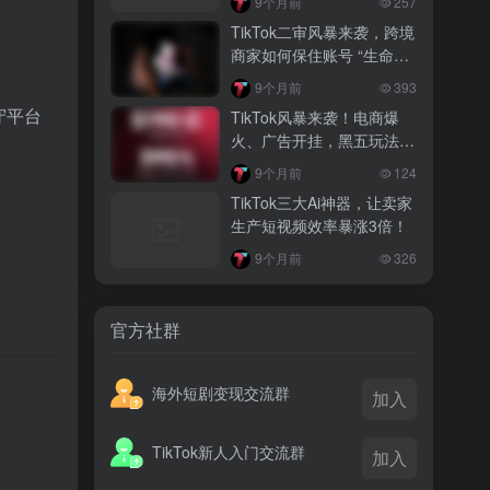
9个月前
257
越南监管出手核查Shopee、TikTok
TikTok二审风暴来袭，跨境
Shop涨价行为，佣金调整遭调查
商家如何保住账号 “生命
线”？
3 月前
9个月前
393
TikTok Shop 印尼推出出海项目 助力本
守平台
TikTok风暴来袭！电商爆
土品牌开拓东南亚市场
火、广告开挂，黑五玩法超
惊艳，你跟得上吗？
3 月前
9个月前
124
TikTok Shop 英美周榜出炉 美妆家居成
TikTok三大Ai神器，让卖家
两大热销主力
生产短视频效率暴涨3倍！
9个月前
326
官方社群
。
海外短剧变现交流群
加入
TikTok新人入门交流群
加入