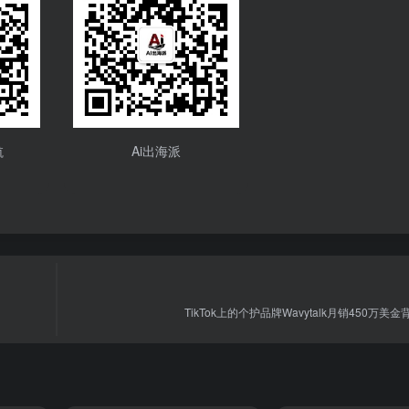
航
Ai出海派
TikTok上的个护品牌Wavytalk月销450万美