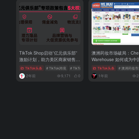
TikTok Shop启动”亿元俱乐部”
澳洲药妆市场破局：Chem
激励计划，助力美区商家销售增
Warehouse 如何成为
长
出海的「黄金跳板」
TikTok头条
# TikTok跨境
# TikTok Shop
# tiktok电商
TikTok头条
# 澳洲药妆市
2年前
9,171
0
1年前
2