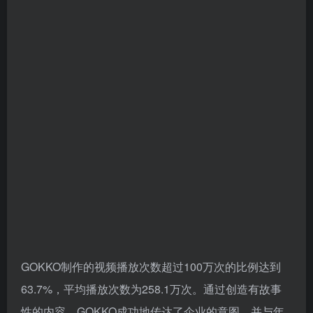
与NTV合作的GOKKO公司专注于竖屏短剧制作，其企
业账号成功吸引了大量浏览量和关注者。GOKKO的代
表田中聪表示，TikTok上的内容流行趋势领先于其他社
交媒体。在TikTok上，视频播放次数超过100万次被视
为爆红的标准。AI会根据完播率、播放时长、点赞量和
评论量等因素，决定是否将视频推荐给更多用户，从而
形成良性循环。