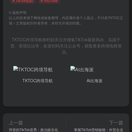
容，以跟上潮流。然而，GOKKO的执行董事中矢启树
指出，大企业往往更容易制作商家想要展示的内容，而
不是观众想要看到的内容。持续发布视频是一种长期投
资，许多企业难以坚持。在广告投放量与广告效应难以
直接挂钩的今天，企业必须从根本上改变其广告宣传策
略，以吸引年轻人的兴趣。
TikTok头条
# 推特
# 竖屏短剧
# TikTok日本短剧
# TikTok竖屏短剧
# Z世代
# TikTok短剧
# YouTube
©
版权声明
以上内容来源于网络或收集整理，内容属作者个人观点，不代表TKTOC立
场！文章版权归作者所有，未经允许请勿转载。
TKTOC跨境导航将时刻关注并搜集TikTok最新风向、实战干
货、变现玩法等，欢迎扫码关注公众号，获取更多跨境电商资