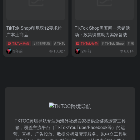
TikTok Shop美区最大的消费
MERACH振动板运动机：
者年收入特征分析
TikTok上的健身器材市场新星
TikTok头条
TikTok头条
# TikTok健身器材
2年前
9,516
2年前
5,100
TikTok Shop印尼双12要求推
TikTok Shop黑五网一营销活
广本土商品
动：政策调整助力卖家备战
TikTok头条
# 印尼电商
# TikTok Shop印尼
TikTok头条
# TikTok Shop
# 黑五
3年前
10,827
2年前
6,614