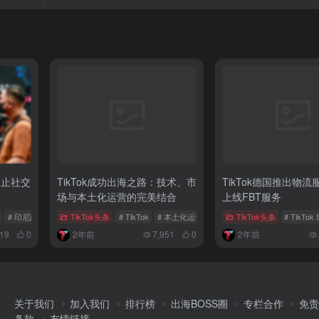
禁止社交
TikTok成功出海之路：技术、市
TikTok德国推出物
场与本土化运营的完美结合
上线FBT服务
# 印尼政府
# 商品交易
TikTok头条
# TikTok
# 本土化运营
# 出海案例
TikTok头条
# TikTok 
519
0
2年前
7,951
0
2年前
关于我们
加入我们
排行榜
出海BOSS圈
专栏合作
免责
条款
友情链接