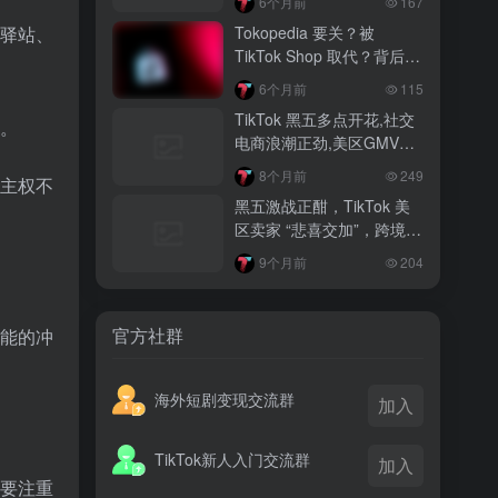
6个月前
167
越南监管出手核查Shopee、TikTok
Tokopedia 要关？被
驿站、
Shop涨价行为，佣金调整遭调查
TikTok Shop 取代？背后真
相大揭秘！
3 月前
6个月前
115
TikTok Shop 印尼推出出海项目 助力本
TikTok 黑五多点开花,社交
。
土品牌开拓东南亚市场
电商浪潮正劲,美区GMV突
破35亿
3 月前
8个月前
249
主权不
TikTok Shop 英美周榜出炉 美妆家居成
黑五激战正酣，TikTok 美
两大热销主力
区卖家 “悲喜交加”，跨境电
商路在何方？
9个月前
204
官方社群
能的冲
海外短剧变现交流群
加入
TikTok新人入门交流群
加入
要注重