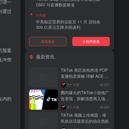
可谓一
GMV 与直播数据暴涨
则通过
3 月前
中美敲定贸易协议延至 11 月 启动各
300 亿美元互降关税谈判
3 月前
查看更多
小程序查看
TikTok Shop 上线 “三日达” 标签 履约
快、转化高、曝光多
机预案
最新资讯
化冲突
3 月前
AI 购物代理化趋势明显 30% 美国消费
TikTok 美区发布跨境 POP
者接受 AI 代下单
直播拍卖策略 详解 ACE 选
品与三大拍卖机制
3 月前
3个月前
207
TikTok Shop 爱尔兰全面开放入驻 本土
圈内爆火的TikTok小游戏广
品牌可零门槛开店
在内的
告变现，拆解清楚再入场，
别盲目跟风
3 月前
4个月前
547
音乐节降噪耳塞风靡欧美 DTC 品牌单日
TikTok 视频上传难题：移
营收突破 200 万元
民执法话题背后的信任危机
3 月前