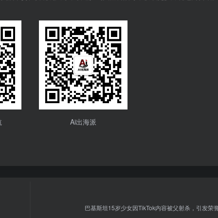
航
Ai出海派
巴基斯坦15岁少女因TikTok内容被父射杀，引发荣