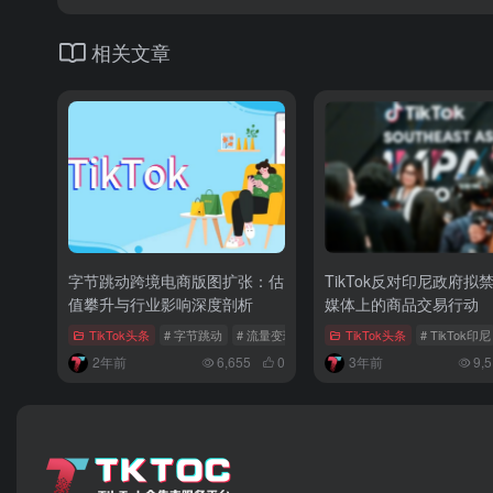
相关文章
字节跳动跨境电商版图扩张：估
TikTok反对印尼政府拟
值攀升与行业影响深度剖析
媒体上的商品交易行动
TikTok头条
# 字节跳动
# 流量变现
# 商业模式创新
TikTok头条
# TikTok印尼
2年前
6,655
0
3年前
9,