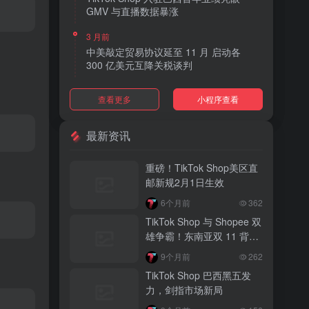
GMV 与直播数据暴涨
3 月前
中美敲定贸易协议延至 11 月 启动各
300 亿美元互降关税谈判
3 月前
查看更多
小程序查看
TikTok Shop 上线 “三日达” 标签 履约
快、转化高、曝光多
最新资讯
3 月前
AI 购物代理化趋势明显 30% 美国消费
重磅！TikTok Shop美区直
者接受 AI 代下单
邮新规2月1日生效
3 月前
6个月前
362
TikTok Shop 爱尔兰全面开放入驻 本土
TikTok Shop 与 Shopee 双
品牌可零门槛开店
雄争霸！东南亚双 11 背后
的内容电商新战局
3 月前
9个月前
262
音乐节降噪耳塞风靡欧美 DTC 品牌单日
TikTok Shop 巴西黑五发
营收突破 200 万元
力，剑指市场新局
3 月前