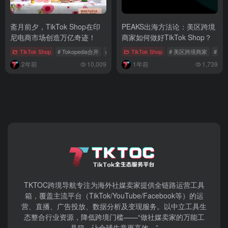
斋月前夕，TikTok Shop在印
‌PEAKS出海方法论：美区跨境
尼电商市场创造万亿奇迹！
商家如何做好TikTok Shop？‌
TikTok Shop
# Tokopedia合并
# 斋月
# TikTok Shop全球电商战略
TikTok Shop
# 美区跨境商家
# 美
2年前
10,009
1年前
1,739
TKTOC跨境导航​专注为海外社媒卖家提供全链路运营工具
箱，覆盖主流平台（TikTok/YouTube/Facebook等）​的运
营、直播、广告投放、数据分析及变现服务。以中立工具生
态整合行业资源，降低跨境门槛——“做社媒卖家的万能工
具箱，让全球生意更高效。”