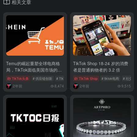
相关文章
Temu的崛起重塑全球电商格
TikTok Shop 18-24 岁的消费
局，TikTok面临美国市场的严
者是普通购物者的 3.2 倍
峻考验
TikTok头条
# 供应链创新
# TikTok
# SHEIN
TikTok Shop
# tiktok电商
# 社交
2年前
8,474
2年前
9,515