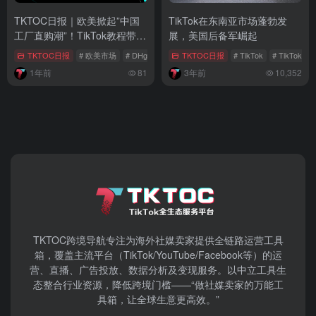
TKTOC日报｜欧美掀起”中国
TikTok在东南亚市场蓬勃发
工厂直购潮”！TikTok教程带火
展，美国后备军崛起
淘宝/DHgate
TKTOC日报
# 欧美市场
# DHgate
# 中国工厂直购潮
TKTOC日报
# TikTok
# TikTok
1年前
81
3年前
10,352
TKTOC跨境导航​专注为海外社媒卖家提供全链路运营工具
箱，覆盖主流平台（TikTok/YouTube/Facebook等）​的运
营、直播、广告投放、数据分析及变现服务。以中立工具生
态整合行业资源，降低跨境门槛——“做社媒卖家的万能工
具箱，让全球生意更高效。”