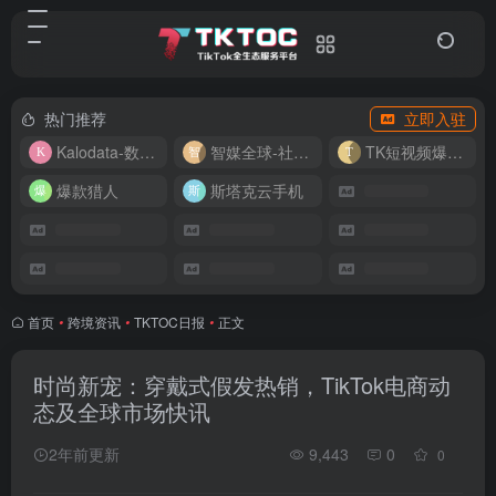
热门推荐
立即入驻
Kalodata-数据分析平台
智媒全球-社媒管理平台
TK短视频爆款复刻
爆款猎人
斯塔克云手机
首页
•
跨境资讯
•
TKTOC日报
•
正文
时尚新宠：穿戴式假发热销，TikTok电商动
态及全球市场快讯
2年前更新
9,443
0
0